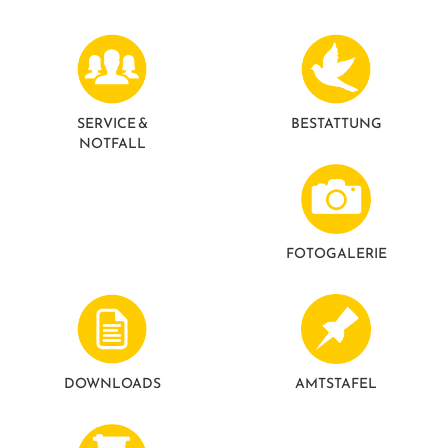
GESUNDE GEMEINDE
ANSPRECHPARTNER
SERVICE &
BESTATTUNG
NOTFALL
FOTO­GALERIE
DOWNLOADS
AMTSTAFEL