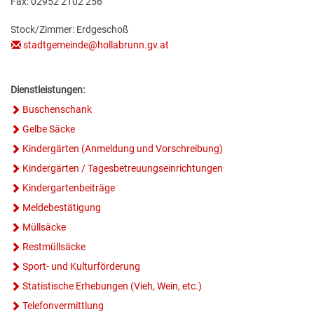
Fax: 02952 2102 256
GESUNDE GEMEINDE
ANSPRECHPARTNER
Stock/Zimmer: Erdgeschoß
stadtgemeinde@hollabrunn.gv.at
Dienstleistungen:
Buschenschank
Gelbe Säcke
Kindergärten (Anmeldung und Vorschreibung)
Kindergärten / Tagesbetreuungseinrichtungen
Kindergartenbeiträge
Meldebestätigung
Müllsäcke
Restmüllsäcke
Sport- und Kulturförderung
Statistische Erhebungen (Vieh, Wein, etc.)
Telefonvermittlung