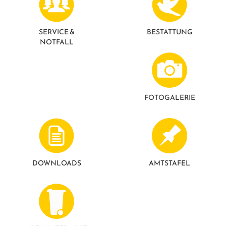
GESUNDE GEMEINDE
ANSPRECHPARTNER
SERVICE &
BESTATTUNG
NOTFALL
FOTO­GALERIE
DOWNLOADS
AMTSTAFEL