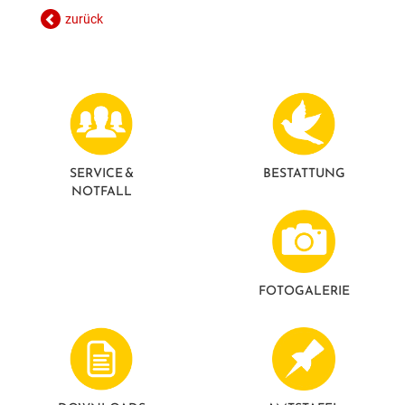
GESUNDE GEMEINDE
ANSPRECHPARTNER
zurück
SERVICE &
BESTATTUNG
NOTFALL
FOTO­GALERIE