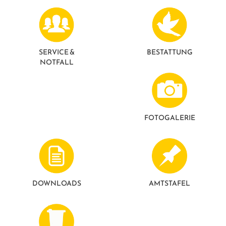
GESUNDE GEMEINDE
ANSPRECHPARTNER
SERVICE &
BESTATTUNG
NOTFALL
FOTO­GALERIE
DOWNLOADS
AMTSTAFEL