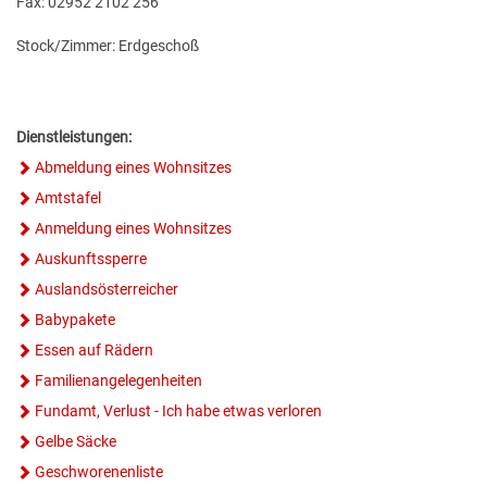
Fax: 02952 2102 256
GESUNDE GEMEINDE
ANSPRECHPARTNER
Stock/Zimmer: Erdgeschoß
Dienstleistungen:
Abmeldung eines Wohnsitzes
Amtstafel
Anmeldung eines Wohnsitzes
Auskunftssperre
Auslandsösterreicher
Babypakete
Essen auf Rädern
Familienangelegenheiten
Fundamt, Verlust - Ich habe etwas verloren
Gelbe Säcke
Geschworenenliste