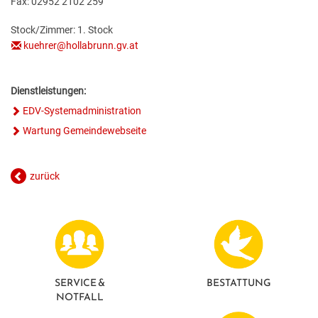
Fax: 02952 2102 259
GESUNDE GEMEINDE
ANSPRECHPARTNER
Stock/Zimmer: 1. Stock
kuehrer@hollabrunn.gv.at
Dienstleistungen:
EDV-Systemadministration
Wartung Gemeindewebseite
zurück
SERVICE &
BESTATTUNG
NOTFALL