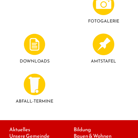
GESUNDE GEMEINDE
ANSPRECHPARTNER
FOTO­GALERIE
DOWNLOADS
AMTSTAFEL
ABFALL-TERMINE
Aktuelles
Bildung
Unsere Gemeinde
Bauen & Wohnen