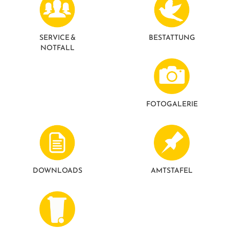
GESUNDE GEMEINDE
ANSPRECHPARTNER
SERVICE &
BESTATTUNG
NOTFALL
FOTO­GALERIE
DOWNLOADS
AMTSTAFEL