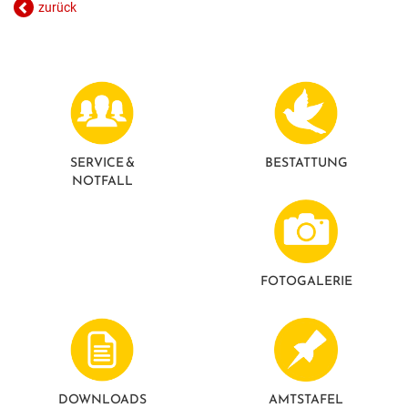
zurück
GESUNDE GEMEINDE
ANSPRECHPARTNER
SERVICE &
BESTATTUNG
NOTFALL
FOTO­GALERIE
DOWNLOADS
AMTSTAFEL