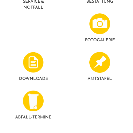
SERVICE &
BESTATTUNG
GESUNDE GEMEINDE
ANSPRECHPARTNER
NOTFALL
FOTO­GALERIE
DOWNLOADS
AMTSTAFEL
ABFALL-TERMINE