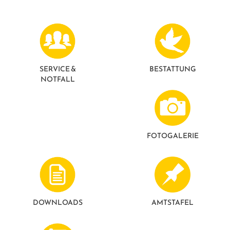
GESUNDE GEMEINDE
ANSPRECHPARTNER
SERVICE &
BESTATTUNG
NOTFALL
FOTO­GALERIE
DOWNLOADS
AMTSTAFEL