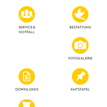
GESUNDE GEMEINDE
ANSPRECHPARTNER
SERVICE &
BESTATTUNG
NOTFALL
FOTO­GALERIE
DOWNLOADS
AMTSTAFEL