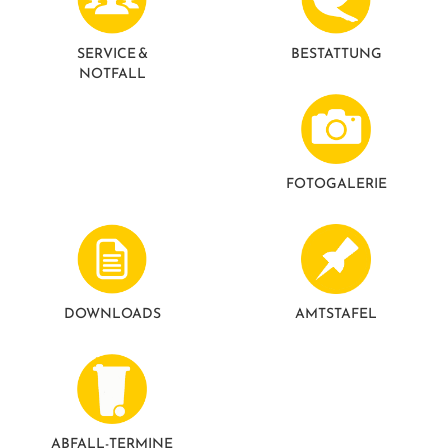
GESUNDE GEMEINDE
ANSPRECHPARTNER
SERVICE &
BESTATTUNG
NOTFALL
FOTO­GALERIE
DOWNLOADS
AMTSTAFEL
ABFALL-TERMINE