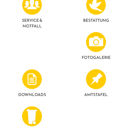
GESUNDE GEMEINDE
ANSPRECHPARTNER
SERVICE &
BESTATTUNG
NOTFALL
FOTO­GALERIE
DOWNLOADS
AMTSTAFEL