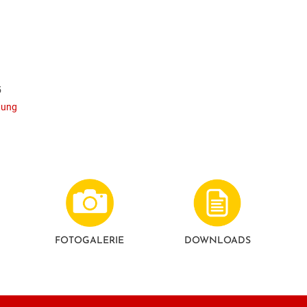
5
tung
FOTO­GALERIE
DOWNLOADS