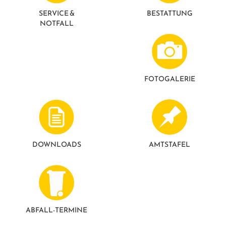
GESUNDE GEMEINDE
ANSPRECHPARTNER
SERVICE &
BESTATTUNG
NOTFALL
FOTO­GALERIE
DOWNLOADS
AMTSTAFEL
ABFALL-TERMINE