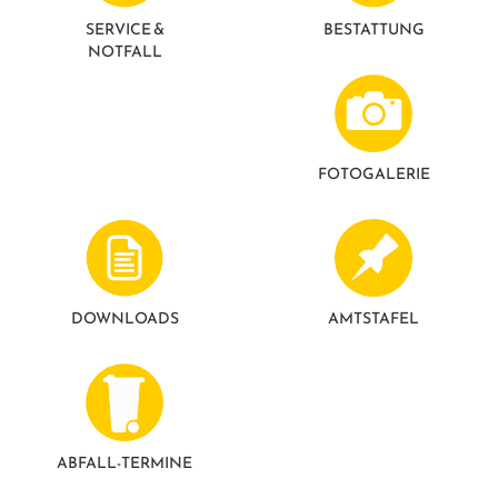
GESUNDE GEMEINDE
ANSPRECHPARTNER
SERVICE &
BESTATTUNG
NOTFALL
FOTO­GALERIE
DOWNLOADS
AMTSTAFEL
ABFALL-TERMINE