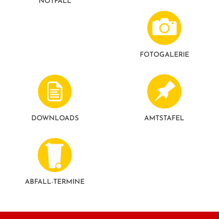
NOTFALL
GESUNDE GEMEINDE
ANSPRECHPARTNER
FOTO­GALERIE
DOWNLOADS
AMTSTAFEL
ABFALL-TERMINE