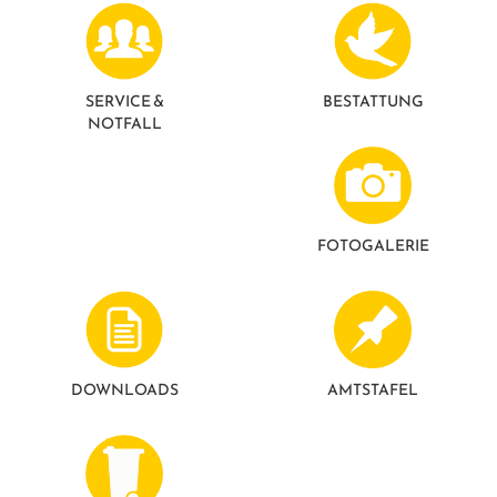
GESUNDE GEMEINDE
ANSPRECHPARTNER
SERVICE &
BESTATTUNG
NOTFALL
FOTO­GALERIE
DOWNLOADS
AMTSTAFEL