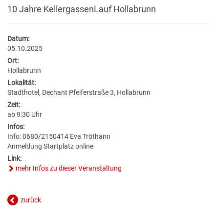
BILDUNG
VERANSTALTUNGSKALENDER
NEU IN HOLLABRUNN
MITARBEITER
JOBS
10 Jahre KellergassenLauf Hollabrunn
BAUEN & WOHNEN
KINDERGÄRTEN & KLEINKINDBETREUUNG
VERANSTALTUNGSZENTREN
STANDESAMT
EUROPA
WETTER & WEBCAM
Datum:
05.10.2025
GESUNDHEIT & SOZIALES
WOHNPROJEKTE
SCHULEN & HOCHSCHULEN
REGIONALE GASTRONOMIE
BESTATTUNG
POLITIK
GEBURTEN
Ort:
Hollabrunn
UMWELT & VERKEHR
MEDIZINISCHE VERSORGUNG
VERFÜGBARE GRUNDSTÜCKE
ERWACHSENENBILDUNG
FREIZEIT & TOURISMUS
STADTWERKE
GEMEINDEPROFIL
HOCHZEITEN
Lokalität:
Stadthotel, Dechant Pfeiferstraße 3, Hollabrunn
HOLLABRUNN BLÜHT AUF
PFLEGE
FLÄCHENWIDMUNG & BEBAUUNGSPLÄNE
STADTBÜCHEREI
UNTERKÜNFTE & NÄCHTIGUNG
FÖRDERUNGEN
TODESFÄLLE
Zeit:
ab 9:30 Uhr
MOBILITÄT & PARKEN
VEREINE
Infos:
FAQ BAUEN & WOHNEN
STADTARCHIV
DOWNLOADS & FORMULARE
Info: 0680/2150414 Eva Tröthann
Anmeldung Startplatz online
BAUMKATASTER
SOZIALRATGEBER
FORMULARE & DOWNLOADS
LERNHILFE & JUGENDARBEIT
AMTSTAFEL
Link:
mehr Infos zu dieser Veranstaltung
ENERGIE
FÖRDERUNGEN & FAIRNESSCARD
FÖRDERUNGEN BAUEN & WOHNEN
BILDUNGSMESSE
FAQ
zurück
KLAR! REGION
COMMUNITY-NURSING
ENERGIEBUCHHALTUNG
KINDERUNI