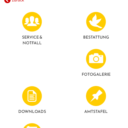
zurück
GESUNDE GEMEINDE
ANSPRECHPARTNER
SERVICE &
BESTATTUNG
NOTFALL
FOTO­GALERIE
DOWNLOADS
AMTSTAFEL