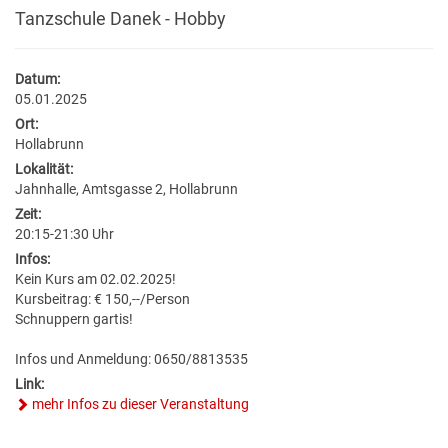
BILDUNG
VERANSTALTUNGSKALENDER
NEU IN HOLLABRUNN
MITARBEITER
JOBS
Tanzschule Danek - Hobby
BAUEN & WOHNEN
KINDERGÄRTEN & KLEINKINDBETREUUNG
VERANSTALTUNGSZENTREN
STANDESAMT
EUROPA
WETTER & WEBCAM
Datum:
05.01.2025
GESUNDHEIT & SOZIALES
WOHNPROJEKTE
SCHULEN & HOCHSCHULEN
REGIONALE GASTRONOMIE
BESTATTUNG
POLITIK
GEBURTEN
Ort:
Hollabrunn
UMWELT & VERKEHR
MEDIZINISCHE VERSORGUNG
VERFÜGBARE GRUNDSTÜCKE
ERWACHSENENBILDUNG
FREIZEIT & TOURISMUS
STADTWERKE
GEMEINDEPROFIL
HOCHZEITEN
Lokalität:
Jahnhalle, Amtsgasse 2, Hollabrunn
HOLLABRUNN BLÜHT AUF
PFLEGE
FLÄCHENWIDMUNG & BEBAUUNGSPLÄNE
STADTBÜCHEREI
UNTERKÜNFTE & NÄCHTIGUNG
FÖRDERUNGEN
TODESFÄLLE
Zeit:
20:15-21:30 Uhr
MOBILITÄT & PARKEN
VEREINE
Infos:
FAQ BAUEN & WOHNEN
STADTARCHIV
DOWNLOADS & FORMULARE
Kein Kurs am 02.02.2025!
Kursbeitrag: € 150,--/Person
BAUMKATASTER
SOZIALRATGEBER
FORMULARE & DOWNLOADS
LERNHILFE & JUGENDARBEIT
AMTSTAFEL
Schnuppern gartis!
Infos und Anmeldung: 0650/8813535
ENERGIE
FÖRDERUNGEN & FAIRNESSCARD
FÖRDERUNGEN BAUEN & WOHNEN
BILDUNGSMESSE
FAQ
Link:
mehr Infos zu dieser Veranstaltung
KLAR! REGION
COMMUNITY-NURSING
ENERGIEBUCHHALTUNG
KINDERUNI