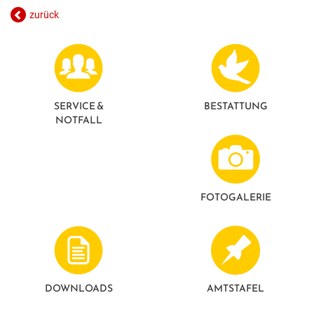
GESUNDE GEMEINDE
ANSPRECHPARTNER
zurück
SERVICE &
BESTATTUNG
NOTFALL
FOTO­GALERIE
DOWNLOADS
AMTSTAFEL