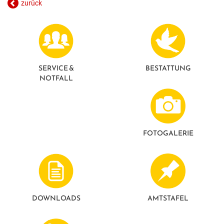
zurück
GESUNDE GEMEINDE
ANSPRECHPARTNER
SERVICE &
BESTATTUNG
NOTFALL
FOTO­GALERIE
DOWNLOADS
AMTSTAFEL