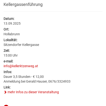
BILDUNG
VERANSTALTUNGSKALENDER
NEU IN HOLLABRUNN
MITARBEITER
JOBS
Kellergassenführung
BAUEN & WOHNEN
KINDERGÄRTEN & KLEINKINDBETREUUNG
VERANSTALTUNGSZENTREN
STANDESAMT
EUROPA
WETTER & WEBCAM
Datum:
13.09.2025
GESUNDHEIT & SOZIALES
WOHNPROJEKTE
SCHULEN & HOCHSCHULEN
REGIONALE GASTRONOMIE
BESTATTUNG
POLITIK
GEBURTEN
Ort:
Hollabrunn
UMWELT & VERKEHR
MEDIZINISCHE VERSORGUNG
VERFÜGBARE GRUNDSTÜCKE
ERWACHSENENBILDUNG
FREIZEIT & TOURISMUS
STADTWERKE
GEMEINDEPROFIL
HOCHZEITEN
Lokalität:
Sitzendorfer Kellergasse
HOLLABRUNN BLÜHT AUF
PFLEGE
FLÄCHENWIDMUNG & BEBAUUNGSPLÄNE
STADTBÜCHEREI
UNTERKÜNFTE & NÄCHTIGUNG
FÖRDERUNGEN
TODESFÄLLE
Zeit:
15:00 Uhr
MOBILITÄT & PARKEN
VEREINE
e-mail:
FAQ BAUEN & WOHNEN
STADTARCHIV
DOWNLOADS & FORMULARE
info@kellerktzenweg.at
Infos:
BAUMKATASTER
SOZIALRATGEBER
FORMULARE & DOWNLOADS
LERNHILFE & JUGENDARBEIT
AMTSTAFEL
Dauer 3,5 Stunden - € 12,00
Anmeldung bei Gerald Hauser, 0676/3324933
ENERGIE
FÖRDERUNGEN & FAIRNESSCARD
FÖRDERUNGEN BAUEN & WOHNEN
BILDUNGSMESSE
FAQ
Link:
mehr Infos zu dieser Veranstaltung
KLAR! REGION
COMMUNITY-NURSING
ENERGIEBUCHHALTUNG
KINDERUNI