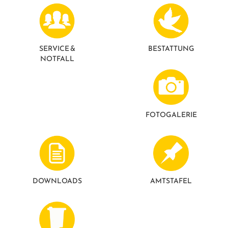
GESUNDE GEMEINDE
ANSPRECHPARTNER
SERVICE &
BESTATTUNG
NOTFALL
FOTO­GALERIE
DOWNLOADS
AMTSTAFEL