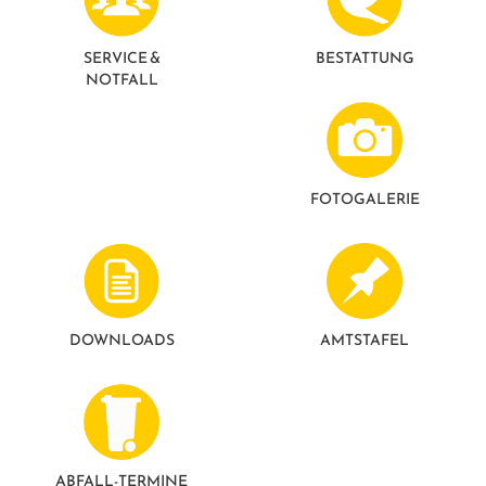
GESUNDE GEMEINDE
ANSPRECHPARTNER
SERVICE &
BESTATTUNG
NOTFALL
FOTO­GALERIE
DOWNLOADS
AMTSTAFEL
ABFALL-TERMINE