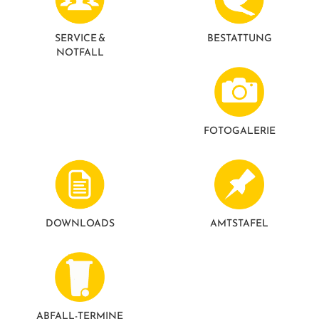
GESUNDE GEMEINDE
ANSPRECHPARTNER
SERVICE &
BESTATTUNG
NOTFALL
FOTO­GALERIE
DOWNLOADS
AMTSTAFEL
ABFALL-TERMINE