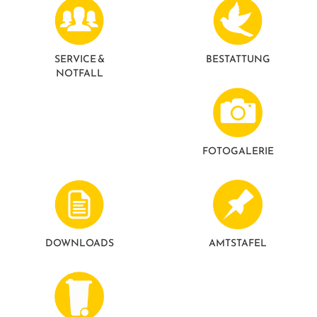
GESUNDE GEMEINDE
ANSPRECHPARTNER
SERVICE &
BESTATTUNG
NOTFALL
FOTO­GALERIE
DOWNLOADS
AMTSTAFEL