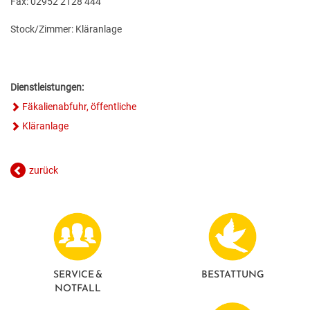
Fax: 02952 2128 444
GESUNDE GEMEINDE
ANSPRECHPARTNER
Stock/Zimmer: Kläranlage
Dienstleistungen:
Fäkalienabfuhr, öffentliche
Kläranlage
zurück
SERVICE &
BESTATTUNG
NOTFALL