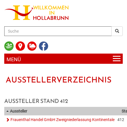
zum
Hauptinhalt
AKTUELLES
AUSSTELLERVERZEICHNIS
UNSERE GEMEINDE
HOLLABRUNN AKTUELL
BÜRGERSERVICE
RATHAUS
AUSSTELLER STAND 412
BLICKPUNKT
Aussteller
St
FREIZEIT & KULTUR
SERVICE & DIENSTLEISTUNGEN
ABTEILUNGEN & EINRICHTUNGEN
VERANSTALTUNGEN
Frauenthal Handel GmbH Zweigniederlassung Kontinentale
412