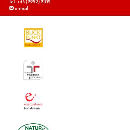
Tel.:
+43 (2952) 2102
e-mail