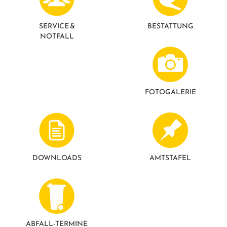
GESUNDE GEMEINDE
ANSPRECHPARTNER
SERVICE &
BESTATTUNG
NOTFALL
FOTO­GALERIE
DOWNLOADS
AMTSTAFEL
ABFALL-TERMINE