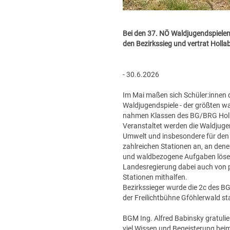
Bei den 37. NÖ Waldjugendspielen
den Bezirkssieg und vertrat Holl
- 30.6.2026
Im Mai maßen sich Schüler:innen 
Waldjugendspiele - der größten w
nahmen Klassen des BG/BRG Hollab
Veranstaltet werden die Waldjugen
Umwelt und insbesondere für den 
zahlreichen Stationen an, an dene
und waldbezogene Aufgaben lösen
Landesregierung dabei auch von pe
Stationen mithalfen.
Bezirkssieger wurde die 2c des B
der Freilichtbühne Gföhlerwald st
BGM Ing. Alfred Babinsky gratulie
viel Wissen und Begeisterung bei