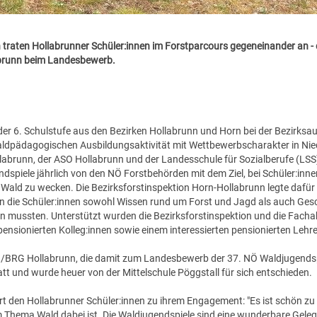
 traten Hollabrunner Schüler:innen im Forstparcours gegeneinander an - 
abrunn beim Landesbewerb.
der 6. Schulstufe aus den Bezirken Hollabrunn und Horn bei der Bezirks
aldpädagogischen Ausbildungsaktivität mit Wettbewerbscharakter in Nie
runn, der ASO Hollabrunn und der Landesschule für Sozialberufe (LSS) 
dspiele jährlich von den NÖ Forstbehörden mit dem Ziel, bei Schüler:inn
Wald zu wecken. Die Bezirksforstinspektion Horn-Hollabrunn legte dafür
n die Schüler:innen sowohl Wissen rund um Forst und Jagd als auch Gesch
 mussten. Unterstützt wurden die Bezirksforstinspektion und die Facha
nsionierten Kolleg:innen sowie einem interessierten pensionierten Lehrer
G/BRG Hollabrunn, die damit zum Landesbewerb der 37. NÖ Waldjugendspi
att und wurde heuer von der Mittelschule Pöggstall für sich entschieden.
rt den Hollabrunner Schüler:innen zu ihrem Engagement: "Es ist schön z
m Thema Wald dabei ist. Die Waldjugendspiele sind eine wunderbare Gel