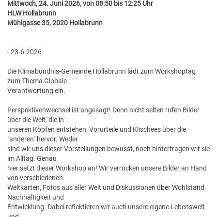
Mittwoch, 24. Juni 2026, von 08:50 bis 12:25 Uhr
GESUNDE GEMEINDE
ANSPRECHPARTNER
HLW Hollabrunn
Mühlgasse 35, 2020 Hollabrunn
- 23.6.2026
Die Klimabündnis-Gemeinde Hollabrunn lädt zum Workshoptag
zum Thema Globale
Verantwortung ein.
Perspektivenwechsel ist angesagt! Denn nicht selten rufen Bilder
über die Welt, die in
unseren Köpfen entstehen, Vorurteile und Klischees über die
"anderen" hervor. Weder
sind wir uns dieser Vorstellungen bewusst, noch hinterfragen wir sie
im Alltag. Genau
hier setzt dieser Workshop an! Wir verrücken unsere Bilder an Hand
von verschiedenen
Weltkarten, Fotos aus aller Welt und Diskussionen über Wohlstand,
Nachhaltigkeit und
Entwicklung. Dabei reflektieren wir auch unsere eigene Lebenswelt
und