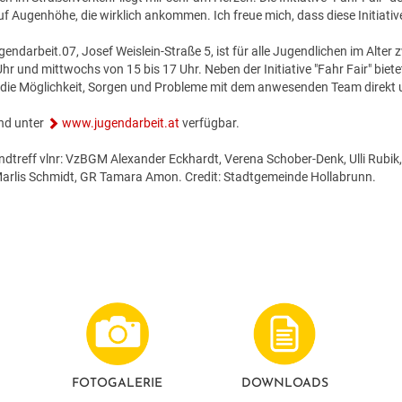
uf Augenhöhe, die wirklich ankommen. Ich freue mich, dass diese Initiative 
gendarbeit.07, Josef Weislein-Straße 5, ist für alle Jugendlichen im Alte
hr und mittwochs von 15 bis 17 Uhr. Neben der Initiative "Fahr Fair" biet
e die Möglichkeit, Sorgen und Probleme mit dem anwesenden Team direkt 
ind unter
www.jugendarbeit.at
verfügbar.
ndtreff vlnr: VzBGM Alexander Eckhardt, Verena Schober-Denk, Ulli Rubik
Marlis Schmidt, GR Tamara Amon. Credit: Stadtgemeinde Hollabrunn.
FOTO­GALERIE
DOWNLOADS