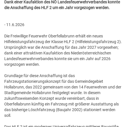
Dank einer Kaufaktion des NÖ Landesfeuerwehrverbandes konnte
GESUNDE GEMEINDE
ANSPRECHPARTNER
die Anschaffung des HLF 2 um ein Jahr vorgezogen werden.
- 11.6.2026
Die Freiwillige Feuerwehr Oberfellabrunn erhält ein neues
Hilfeleistungsfahrzeug der Klasse HLF 2 (Hilfeleistungsfahrzeug 2).
Ursprünglich war die Anschaffung für das Jahr 2027 vorgesehen;
dank einer attraktiven Kaufaktion des Niederösterreichischen
Landesfeuerwehrverbandes konnte sie um ein Jahr auf 2026
vorgezogen werden.
Grundlage für diese Anschaffung ist das
Fahrzeugstationierungskonzept für das Gemeindegebiet
Hollabrunn, das 2022 gemeinsam von den 14 Feuerwehren und der
Stadtgemeinde Hollabrunn festgelegt wurde. In diesem
zukunftsweisenden Konzept wurde vereinbart, dass in
Oberfellabrunn künftig ein Fahrzeug mit größerer Ausstattung als
das bisherige Löschfahrzeug (Baujahr 2002) stationiert werden
soll.
Das HLF 2 ist ein modernes Universalfahrzeug mittlerer Baugröße,