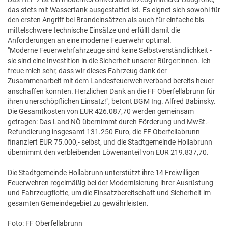
das stets mit Wassertank ausgestattet ist. Es eignet sich sowohl für
den ersten Angriff bei Brandeinsätzen als auch für einfache bis
mittelschwere technische Einsätze und erfüllt damit die
Anforderungen an eine moderne Feuerwehr optimal.
"Moderne Feuerwehrfahrzeuge sind keine Selbstverständlichkeit -
sie sind eine Investition in die Sicherheit unserer Bürger:innen. Ich
freue mich sehr, dass wir dieses Fahrzeug dank der
Zusammenarbeit mit dem Landesfeuerwehrverband bereits heuer
anschaffen konnten. Herzlichen Dank an die FF Oberfellabrunn für
ihren unerschöpflichen Einsatz!", betont BGM Ing. Alfred Babinsky.
Die Gesamtkosten von EUR 426.087,70 werden gemeinsam
getragen: Das Land NÖ übernimmt durch Förderung und MwSt.-
Refundierung insgesamt 131.250 Euro, die FF Oberfellabrunn
finanziert EUR 75.000,- selbst, und die Stadtgemeinde Hollabrunn
übernimmt den verbleibenden Löwenanteil von EUR 219.837,70.
Die Stadtgemeinde Hollabrunn unterstützt ihre 14 Freiwilligen
Feuerwehren regelmäßig bei der Modernisierung ihrer Ausrüstung
und Fahrzeugflotte, um die Einsatzbereitschaft und Sicherheit im
gesamten Gemeindegebiet zu gewährleisten.
Foto: FF Oberfellabrunn