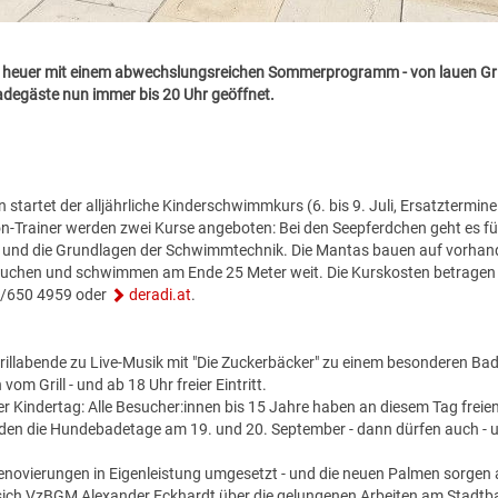
 heuer mit einem abwechslungsreichen Sommerprogramm - von lauen Gri
adegäste nun immer bis 20 Uhr geöffnet.
startet der alljährliche Kinderschwimmkurs (6. bis 9. Juli, Ersatztermine 
n-Trainer werden zwei Kurse angeboten: Bei den Seepferdchen geht es f
 und die Grundlagen der Schwimmtechnik. Die Mantas bauen auf vorha
auchen und schwimmen am Ende 25 Meter weit. Die Kurskosten betragen 
60/650 4959 oder
deradi.at
.
rillabende zu Live-Musik mit "Die Zuckerbäcker" zu einem besonderen Bade
vom Grill - und ab 18 Uhr freier Eintritt.
r Kindertag: Alle Besucher:innen bis 15 Jahre haben an diesem Tag freien 
den die Hundebadetage am 19. und 20. September - dann dürfen auch - und
Renovierungen in Eigenleistung umgesetzt - und die neuen Palmen sorgen a
 sich VzBGM Alexander Eckhardt über die gelungenen Arbeiten am Stadtba