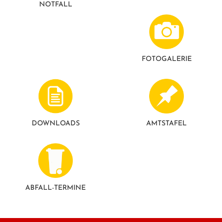
NOTFALL
GESUNDE GEMEINDE
ANSPRECHPARTNER
FOTO­GALERIE
DOWNLOADS
AMTSTAFEL
ABFALL-TERMINE