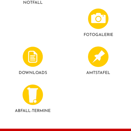
NOTFALL
GESUNDE GEMEINDE
ANSPRECHPARTNER
FOTO­GALERIE
DOWNLOADS
AMTSTAFEL
ABFALL-TERMINE